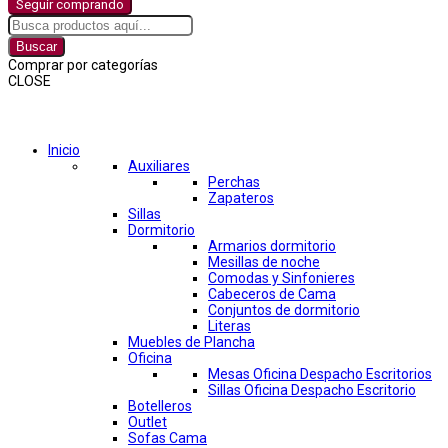
Seguir comprando
Buscar
Comprar por categorías
CLOSE
Comprar por categorías
Inicio
Auxiliares
Perchas
Zapateros
Sillas
Dormitorio
Armarios dormitorio
Mesillas de noche
Comodas y Sinfonieres
Cabeceros de Cama
Conjuntos de dormitorio
Literas
Muebles de Plancha
Oficina
Mesas Oficina Despacho Escritorios
Sillas Oficina Despacho Escritorio
Botelleros
Outlet
Sofas Cama