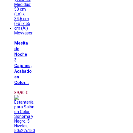
Meyvaser
Mesita
de
Noche
3
Cajones,
Acabado
en
Color...
89,90 €