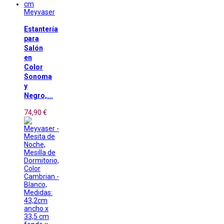
Meyvaser
Estantería
para
Salón
en
Color
Sonoma
y
Negro,...
74,90 €