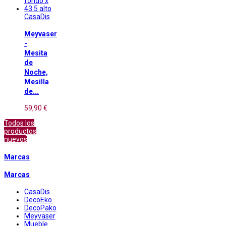
CasaDis
Meyvaser
-
Mesita
de
Noche,
Mesilla
de...
59,90 €
Todos los
productos
nuevos
Marcas
Marcas
CasaDis
DecoEko
DecoPako
Meyvaser
Mueble