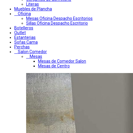
Literas
Muebles de Plancha
Oficina
Mesas Oficina Despacho Escritorios
Sillas Oficina Despacho Escritorio
Botelleros
Outlet
Estanterias
Sofas Cama
Perchas
Salon Comedor
Mesas
Mesas de Comedor Salon
Mesas de Centro