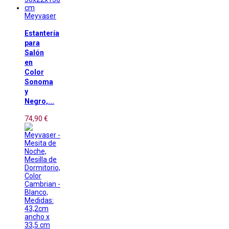
Meyvaser
Estantería
para
Salón
en
Color
Sonoma
y
Negro,...
74,90 €