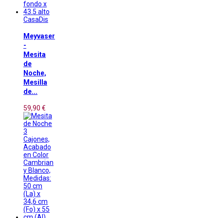
CasaDis
Meyvaser
-
Mesita
de
Noche,
Mesilla
de...
59,90 €