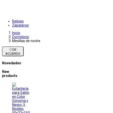
Relojes
Zapateros
Inicio
Dormitorio
Mesillas de noche

DE
ACUERDO
Novedades
New
products