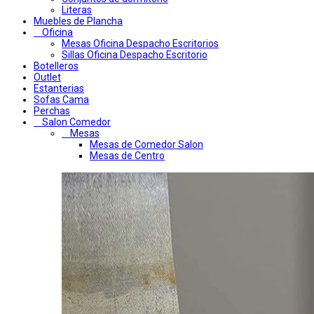
Literas
Muebles de Plancha
Oficina
Mesas Oficina Despacho Escritorios
Sillas Oficina Despacho Escritorio
Botelleros
Outlet
Estanterias
Sofas Cama
Perchas
Salon Comedor
Mesas
Mesas de Comedor Salon
Mesas de Centro