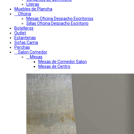
Literas
Muebles de Plancha
Oficina
Mesas Oficina Despacho Escritorios
Sillas Oficina Despacho Escritorio
Botelleros
Outlet
Estanterias
Sofas Cama
Perchas
Salon Comedor
Mesas
Mesas de Comedor Salon
Mesas de Centro