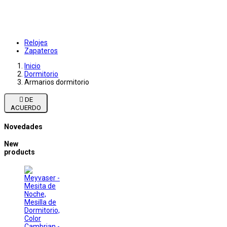
Relojes
Zapateros
Inicio
Dormitorio
Armarios dormitorio

DE
ACUERDO
Novedades
New
products