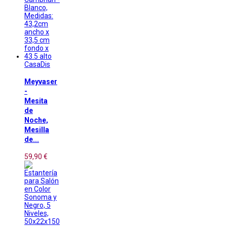
CasaDis
Meyvaser
-
Mesita
de
Noche,
Mesilla
de...
59,90 €