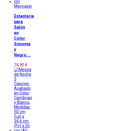
Meyvaser
Estantería
para
Salón
en
Color
Sonoma
y
Negro,...
74,90 €