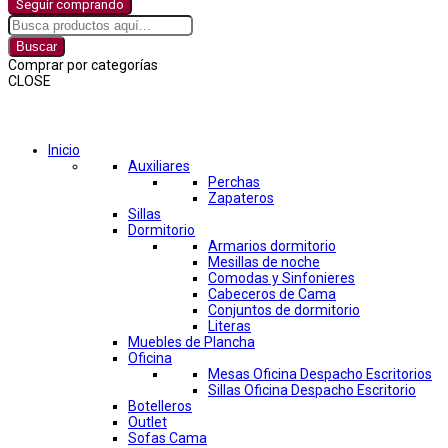
Seguir comprando
Buscar
Comprar por categorías
CLOSE
Comprar por categorías
Inicio
Auxiliares
Perchas
Zapateros
Sillas
Dormitorio
Armarios dormitorio
Mesillas de noche
Comodas y Sinfonieres
Cabeceros de Cama
Conjuntos de dormitorio
Literas
Muebles de Plancha
Oficina
Mesas Oficina Despacho Escritorios
Sillas Oficina Despacho Escritorio
Botelleros
Outlet
Sofas Cama