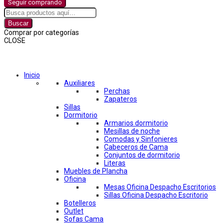
Seguir comprando
Buscar
Comprar por categorías
CLOSE
Comprar por categorías
Inicio
Auxiliares
Perchas
Zapateros
Sillas
Dormitorio
Armarios dormitorio
Mesillas de noche
Comodas y Sinfonieres
Cabeceros de Cama
Conjuntos de dormitorio
Literas
Muebles de Plancha
Oficina
Mesas Oficina Despacho Escritorios
Sillas Oficina Despacho Escritorio
Botelleros
Outlet
Sofas Cama