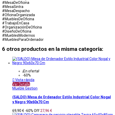
#MesaDeOficina
#MesaSintra
#MesaDespacho
#OficinaOrganizada
#MueblesDeOficina
#TrabajoEnCasa
#OrganizaciónDeOficina
#DiseñoDeOficina
#MueblesModernos
#MueblesParaOrdenador
6 otros productos en la misma categoría:
¡En oferta!
-60%

Vista rápida
Ver Detalle
Mueble Gestion
(SALDO) Mesa de Ordenador Estilo Industrial Color Nogal
y Negro 90x60x70 Cm
69,90 €
-60%
Off
27,96 €