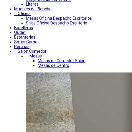
Literas
Muebles de Plancha
Oficina
Mesas Oficina Despacho Escritorios
Sillas Oficina Despacho Escritorio
Botelleros
Outlet
Estanterias
Sofas Cama
Perchas
Salon Comedor
Mesas
Mesas de Comedor Salon
Mesas de Centro