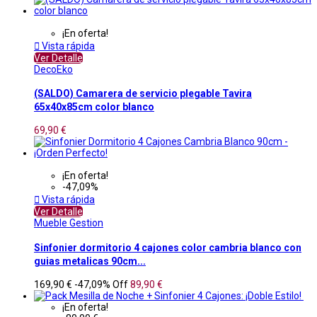
¡En oferta!

Vista rápida
Ver Detalle
DecoEko
(SALDO) Camarera de servicio plegable Tavira
65x40x85cm color blanco
69,90 €
¡En oferta!
-47,09%

Vista rápida
Ver Detalle
Mueble Gestion
Sinfonier dormitorio 4 cajones color cambria blanco con
guias metalicas 90cm...
169,90 €
-47,09%
Off
89,90 €
¡En oferta!