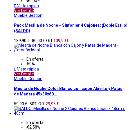
-80,00 €

Vista rápida
Ver Detalle
Mueble Gestion
Pack Mesilla de Noche + Sinfonier 4 Cajones: ¡Doble Estilo!
(SALDO)
189,90 €
-80,00 €
Off
109,90 €
¡En oferta!
-50%

Vista rápida
Ver Detalle
Mueble Gestion
Mesita de Noche Color Blanco con cajón Abierto y Patas
de Madera 45x30x60...
59,90 €
-50%
Off
29,95 €
¡En oferta!
-62,58%