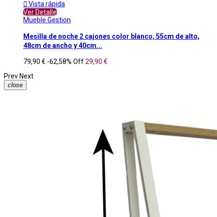

Vista rápida
Ver Detalle
Mueble Gestion
Mesilla de noche 2 cajones color blanco, 55cm de alto,
48cm de ancho y 40cm...
79,90 €
-62,58%
Off
29,90 €
Prev
Next
close