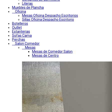
Literas
Muebles de Plancha
Oficina
Mesas Oficina Despacho Escritorios
Sillas Oficina Despacho Escritorio
Botelleros
Outlet
Estanterias
Sofas Cama
Perchas
Salon Comedor
Mesas
Mesas de Comedor Salon
Mesas de Centro