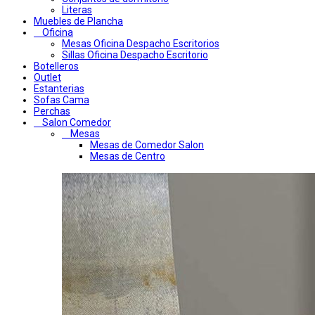
Literas
Muebles de Plancha
Oficina
Mesas Oficina Despacho Escritorios
Sillas Oficina Despacho Escritorio
Botelleros
Outlet
Estanterias
Sofas Cama
Perchas
Salon Comedor
Mesas
Mesas de Comedor Salon
Mesas de Centro