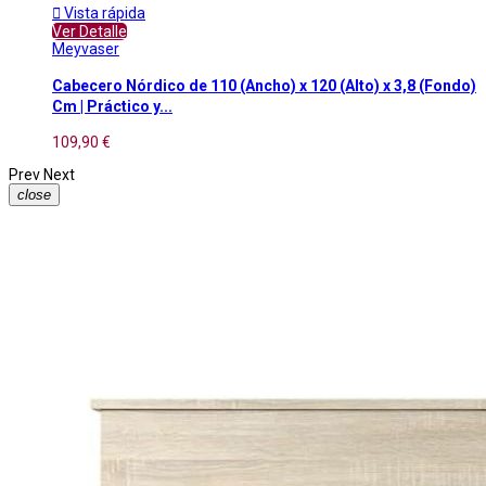

Vista rápida
Ver Detalle
Meyvaser
Cabecero Nórdico de 110 (Ancho) x 120 (Alto) x 3,8 (Fondo)
Cm | Práctico y...
109,90 €
Prev
Next
close