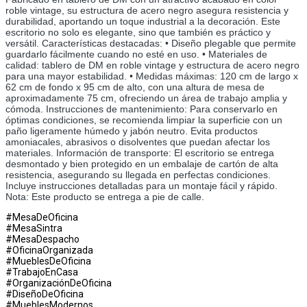
roble vintage, su estructura de acero negro asegura resistencia y 
durabilidad, aportando un toque industrial a la decoración. Este 
escritorio no solo es elegante, sino que también es práctico y 
versátil. Características destacadas: • Diseño plegable que permite 
guardarlo fácilmente cuando no esté en uso. • Materiales de 
calidad: tablero de DM en roble vintage y estructura de acero negro 
para una mayor estabilidad. • Medidas máximas: 120 cm de largo x 
62 cm de fondo x 95 cm de alto, con una altura de mesa de 
aproximadamente 75 cm, ofreciendo un área de trabajo amplia y 
cómoda. Instrucciones de mantenimiento: Para conservarlo en 
óptimas condiciones, se recomienda limpiar la superficie con un 
paño ligeramente húmedo y jabón neutro. Evita productos 
amoniacales, abrasivos o disolventes que puedan afectar los 
materiales. Información de transporte: El escritorio se entrega 
desmontado y bien protegido en un embalaje de cartón de alta 
resistencia, asegurando su llegada en perfectas condiciones. 
Incluye instrucciones detalladas para un montaje fácil y rápido. 
Nota: Este producto se entrega a pie de calle.
#MesaDeOficina
#MesaSintra
#MesaDespacho
#OficinaOrganizada
#MueblesDeOficina
#TrabajoEnCasa
#OrganizaciónDeOficina
#DiseñoDeOficina
#MueblesModernos