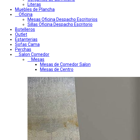
Literas
Muebles de Plancha
Oficina
Mesas Oficina Despacho Escritorios
Sillas Oficina Despacho Escritorio
Botelleros
Outlet
Estanterias
Sofas Cama
Perchas
Salon Comedor
Mesas
Mesas de Comedor Salon
Mesas de Centro