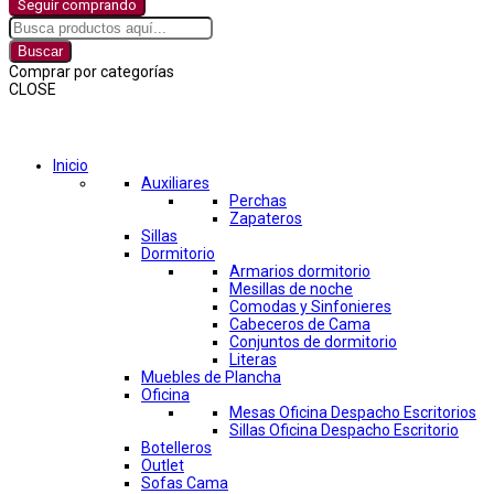
Seguir comprando
Buscar
Comprar por categorías
CLOSE
Comprar por categorías
Inicio
Auxiliares
Perchas
Zapateros
Sillas
Dormitorio
Armarios dormitorio
Mesillas de noche
Comodas y Sinfonieres
Cabeceros de Cama
Conjuntos de dormitorio
Literas
Muebles de Plancha
Oficina
Mesas Oficina Despacho Escritorios
Sillas Oficina Despacho Escritorio
Botelleros
Outlet
Sofas Cama