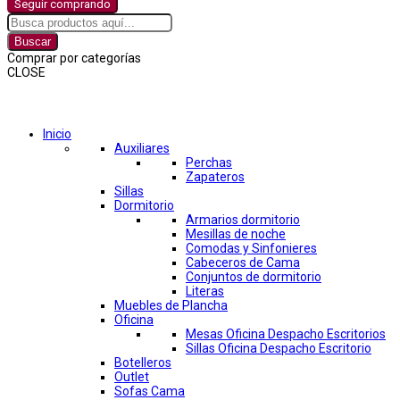
Seguir comprando
Buscar
Comprar por categorías
CLOSE
Comprar por categorías
Inicio
Auxiliares
Perchas
Zapateros
Sillas
Dormitorio
Armarios dormitorio
Mesillas de noche
Comodas y Sinfonieres
Cabeceros de Cama
Conjuntos de dormitorio
Literas
Muebles de Plancha
Oficina
Mesas Oficina Despacho Escritorios
Sillas Oficina Despacho Escritorio
Botelleros
Outlet
Sofas Cama