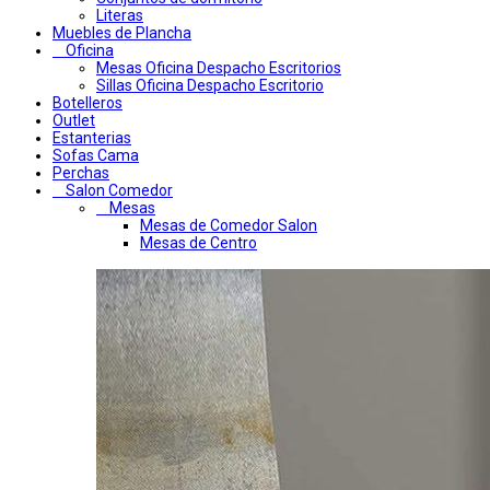
Literas
Muebles de Plancha
Oficina
Mesas Oficina Despacho Escritorios
Sillas Oficina Despacho Escritorio
Botelleros
Outlet
Estanterias
Sofas Cama
Perchas
Salon Comedor
Mesas
Mesas de Comedor Salon
Mesas de Centro