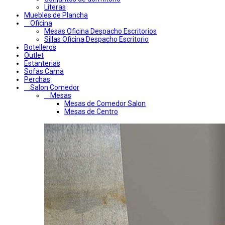
Literas
Muebles de Plancha
Oficina
Mesas Oficina Despacho Escritorios
Sillas Oficina Despacho Escritorio
Botelleros
Outlet
Estanterias
Sofas Cama
Perchas
Salon Comedor
Mesas
Mesas de Comedor Salon
Mesas de Centro