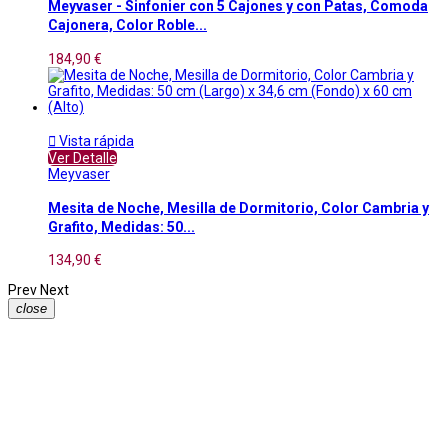
Meyvaser - Sinfonier con 5 Cajones y con Patas, Comoda
Cajonera, Color Roble...
184,90 €

Vista rápida
Ver Detalle
Meyvaser
Mesita de Noche, Mesilla de Dormitorio, Color Cambria y
Grafito, Medidas: 50...
134,90 €
Prev
Next
close