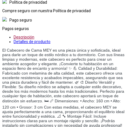
Política de privacidad
Compre seguro con nuestra Política de privacidad
Pago seguro
Pagos seguros
Descripción
Detalles de producto
El Cabecero de Cama MEY es una pieza única y sofisticada, ideal
para darle un toque de estilo nórdico a tu dormitorio. Con sus líneas
limpias y modernas, este cabecero es perfecto para crear un
ambiente acogedor y elegante. ¡Convierte tu habitación en un
espacio lleno de encanto y armonía! ✨ 💪 Calidad y Durabilidad:
Fabricado con melamina de alta calidad, este cabecero ofrece una
excelente resistencia y acabados impecables, asegurando que sea
una pieza duradera y fácil de mantener. 🌿 🎨 Diseño Versátil y
Flexible: Su diseño nórdico se adapta a cualquier estilo decorativo,
desde los más modernos hasta los más tradicionales. Perfecto para
cualquier tipo de habitación, este cabecero aportará un toque de
distinción sin esfuerzo. 🛏️ 📏 Dimensiones: • Ancho: 160 cm • Alto:
120 cm • Grosor: 3 cm Con estas medidas, el cabecero MEY se
ajusta perfectamente a una cama, proporcionando el equilibrio ideal
entre funcionalidad y estética. 📐 🔧 Montaje Fácil: Incluye
instrucciones claras para un montaje rápido y sencillo. ¡Podrás
instalarlo sin complicaciones y sin necesidad de ayuda profesional!