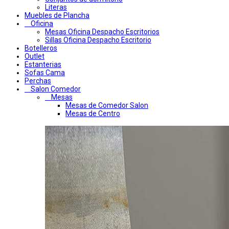
Literas
Muebles de Plancha
Oficina
Mesas Oficina Despacho Escritorios
Sillas Oficina Despacho Escritorio
Botelleros
Outlet
Estanterias
Sofas Cama
Perchas
Salon Comedor
Mesas
Mesas de Comedor Salon
Mesas de Centro